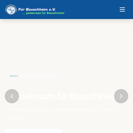
Für Bauschheim e.V.
Gemeinsam für Bauschheim
Ein Verein, getragen von Menschen mit Herz für
ihren Ort